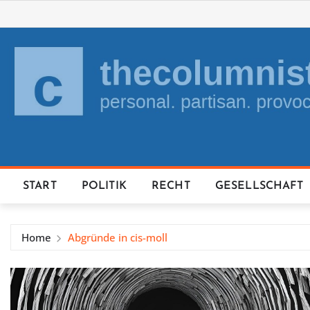
Skip
to
content
START
POLITIK
RECHT
GESELLSCHAFT
Home
Abgründe in cis-moll