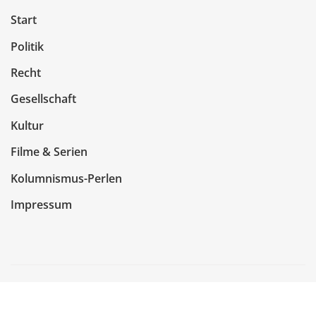
Start
Politik
Recht
Gesellschaft
Kultur
Filme & Serien
Kolumnismus-Perlen
Impressum
Copyright © 2026 | Präsentiert von
WordPress
|
NewsCorn
von
ThemeArile