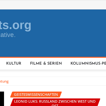
KULTUR
FILME & SERIEN
KOLUMNISMUS-P
htung
GEISTESWISSENSCHAFTEN
LEONID LUKS: RUSSLAND ZWISCHEN WEST UND
OST