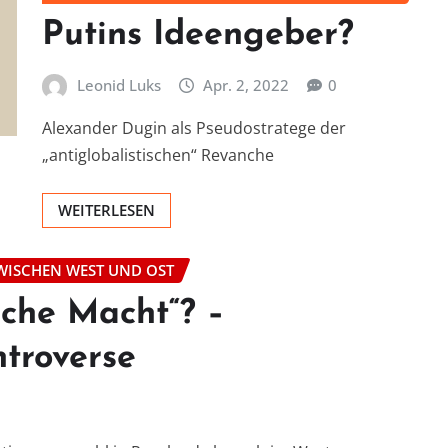
Putins Ideengeber?
Leonid Luks
Apr. 2, 2022
0
Alexander Dugin als Pseudostratege der
„antiglobalistischen“ Revanche
WEITERLESEN
WISCHEN WEST UND OST
sche Macht“? –
troverse