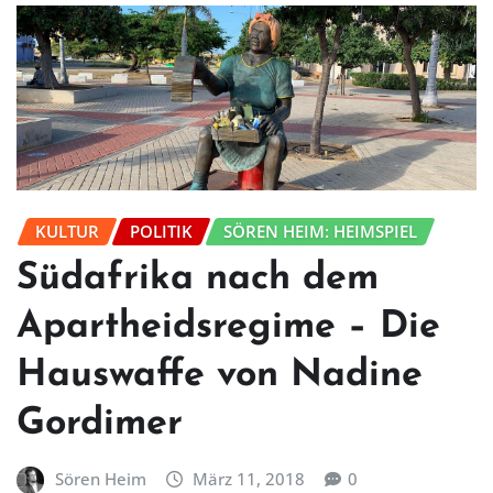
KULTUR
POLITIK
SÖREN HEIM: HEIMSPIEL
Südafrika nach dem
Apartheidsregime – Die
Hauswaffe von Nadine
Gordimer
Sören Heim
März 11, 2018
0