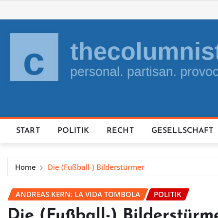
Skip
to
content
START
POLITIK
RECHT
GESELLSCHAFT
Home
Die (Fußball-) Bilderstürmer
ANDREAS KERN: LA VIDA TOMBOLA
POLITIK
Die (Fußball-) Bilderstürm