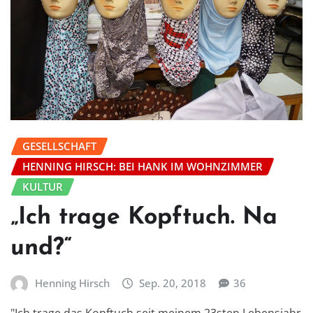
GESELLSCHAFT
HENNING HIRSCH: BEI HANK IM WOHNZIMMER
KULTUR
„Ich trage Kopftuch. Na
und?“
Henning Hirsch
Sep. 20, 2018
36