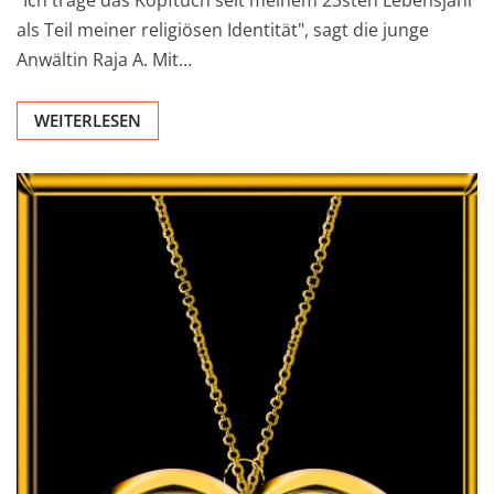
"Ich trage das Kopftuch seit meinem 23sten Lebensjahr
als Teil meiner religiösen Identität", sagt die junge
Anwältin Raja A. Mit…
WEITERLESEN