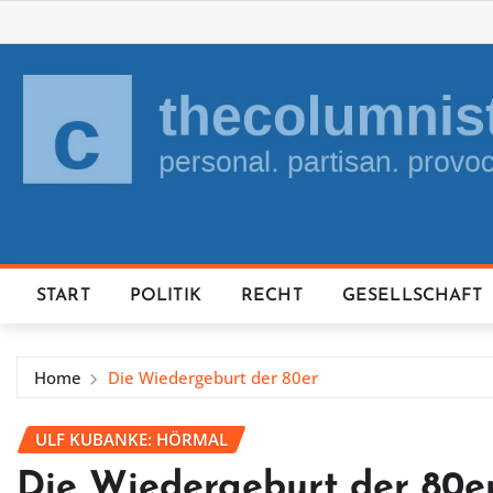
Skip
to
content
START
POLITIK
RECHT
GESELLSCHAFT
Home
Die Wiedergeburt der 80er
ULF KUBANKE: HÖRMAL
Die Wiedergeburt der 80e