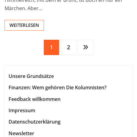
Märchen. Aber…
WEITERLESEN
Seitennummerierung
1
2
der
Unsere Grundsätze
Beiträge
Finanzen: Wem gehören Die Kolumnisten?
Feedback willkommen
Impressum
Datenschutzerklärung
Newsletter