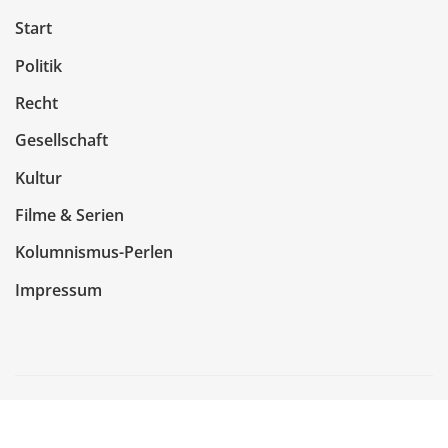
Start
Politik
Recht
Gesellschaft
Kultur
Filme & Serien
Kolumnismus-Perlen
Impressum
Copyright © 2026 | Präsentiert von
WordPress
|
NewsCorn
von
ThemeArile