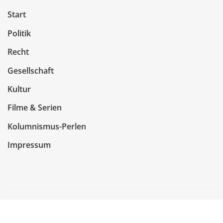
Start
Politik
Recht
Gesellschaft
Kultur
Filme & Serien
Kolumnismus-Perlen
Impressum
Copyright © 2026 | Präsentiert von
WordPress
|
NewsCorn
von
ThemeArile