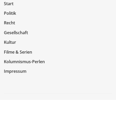
Start
Politik
Recht
Gesellschaft
Kultur
Filme & Serien
Kolumnismus-Perlen
Impressum
Copyright © 2026 | Präsentiert von
WordPress
|
NewsCorn
von
ThemeArile