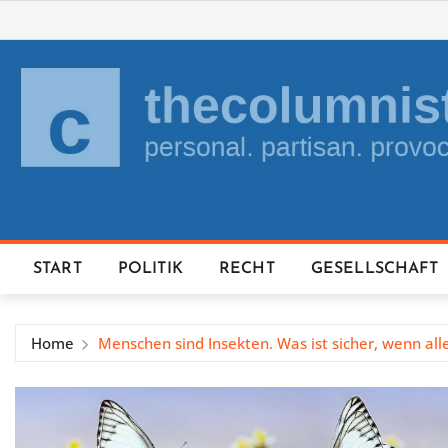
Skip
to
content
START
POLITIK
RECHT
GESELLSCHAFT
Home
Menschen sind Insekten. Was ist sicher, wenn alle