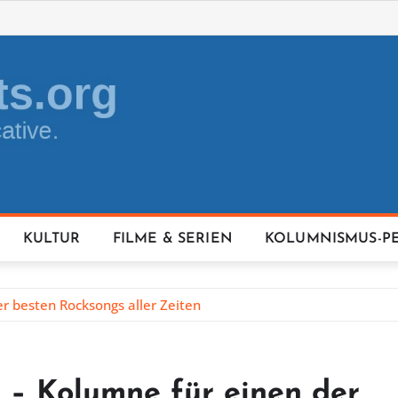
KULTUR
FILME & SERIEN
KOLUMNISMUS-P
r besten Rocksongs aller Zeiten
 – Kolumne für einen der