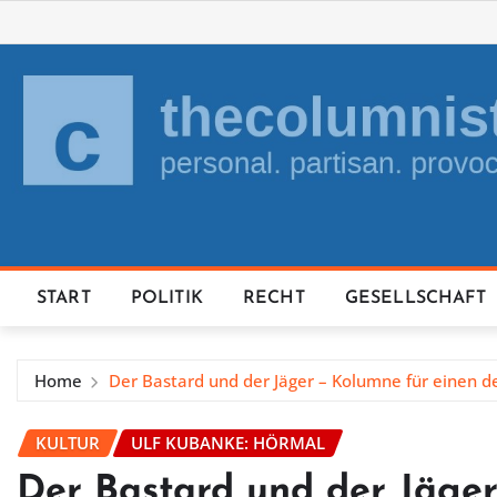
Skip
to
content
START
POLITIK
RECHT
GESELLSCHAFT
Home
Der Bastard und der Jäger – Kolumne für einen de
KULTUR
ULF KUBANKE: HÖRMAL
Der Bastard und der Jäger