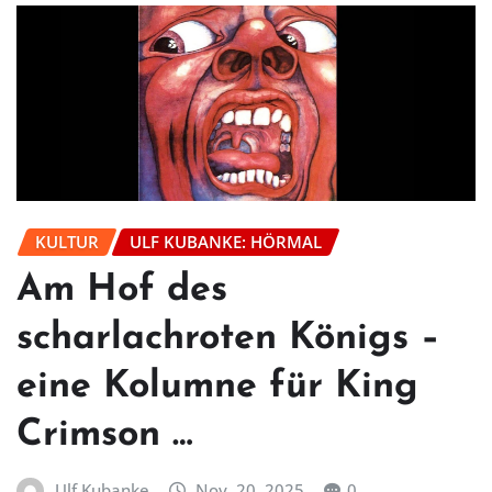
KULTUR
ULF KUBANKE: HÖRMAL
Am Hof des
scharlachroten Königs –
eine Kolumne für King
Crimson …
Ulf Kubanke
Nov. 20, 2025
0