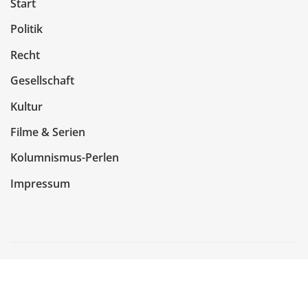
Start
Politik
Recht
Gesellschaft
Kultur
Filme & Serien
Kolumnismus-Perlen
Impressum
Copyright © 2026 | Präsentiert von
WordPress
|
NewsCorn
von
ThemeArile