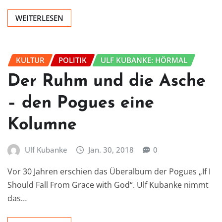
WEITERLESEN
KULTUR
POLITIK
ULF KUBANKE: HÖRMAL
Der Ruhm und die Asche
– den Pogues eine
Kolumne
Ulf Kubanke
Jan. 30, 2018
0
Vor 30 Jahren erschien das Überalbum der Pogues „If I
Should Fall From Grace with God“. Ulf Kubanke nimmt
das…