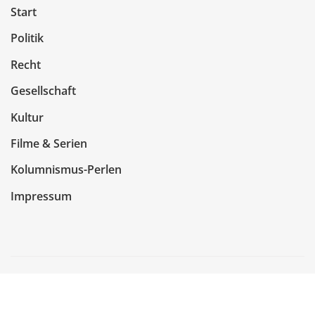
Start
Politik
Recht
Gesellschaft
Kultur
Filme & Serien
Kolumnismus-Perlen
Impressum
Copyright © 2026 | Präsentiert von
WordPress
|
NewsCorn
von
ThemeArile