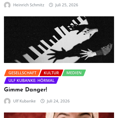
Heinrich Schmitz
Juli 25, 2026
GESELLSCHAFT
KULTUR
MEDIEN
ULF KUBANKE: HÖRMAL
Gimme Danger!
Ulf Kubanke
Juli 24, 2026