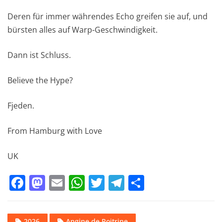
Deren für immer währendes Echo greifen sie auf, und
bürsten alles auf Warp-Geschwindigkeit.
Dann ist Schluss.
Believe the Hype?
Fjeden.
From Hamburg with Love
UK
F
M
E
W
T
T
T
a
a
m
h
w
el
ei
c
st
ai
at
it
e
le
2026
Angine de Poitrine