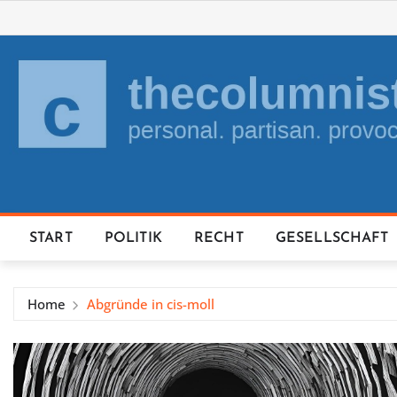
Skip
to
content
START
POLITIK
RECHT
GESELLSCHAFT
Home
Abgründe in cis-moll