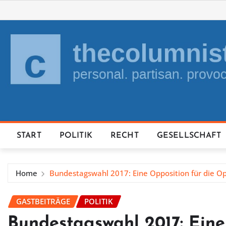
Skip
to
content
START
POLITIK
RECHT
GESELLSCHAFT
Home
Bundestagswahl 2017: Eine Opposition für die Op
GASTBEITRÄGE
POLITIK
Bundestagswahl 2017: Eine