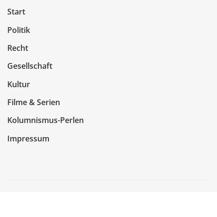
Start
Politik
Recht
Gesellschaft
Kultur
Filme & Serien
Kolumnismus-Perlen
Impressum
Copyright © 2026 | Präsentiert von
WordPress
|
NewsCorn
von
ThemeArile