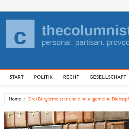
Skip
to
content
START
POLITIK
RECHT
GESELLSCHAFT
Home
Drei Bürgermeister und eine allgemeine Dienstpf