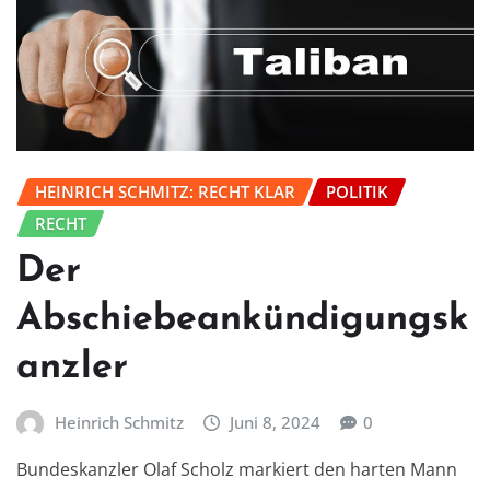
HEINRICH SCHMITZ: RECHT KLAR
POLITIK
RECHT
Der
Abschiebeankündigungsk
anzler
Heinrich Schmitz
Juni 8, 2024
0
Bundeskanzler Olaf Scholz markiert den harten Mann