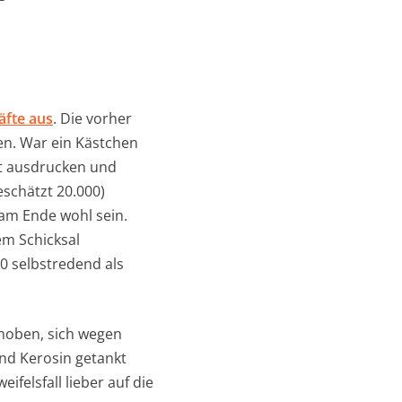
äfte aus
. Die vorher
en. War ein Kästchen
t ausdrucken und
eschätzt 20.000)
 am Ende wohl sein.
em Schicksal
00 selbstredend als
bhoben, sich wegen
nd Kerosin getankt
ifelsfall lieber auf die