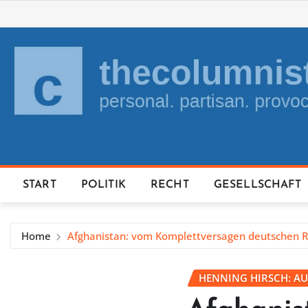
Skip
to
content
START
POLITIK
RECHT
GESELLSCHAFT
Home
Afghanistan: vom Komplettversagen deutschen 
HENNING HIRSCH: AU