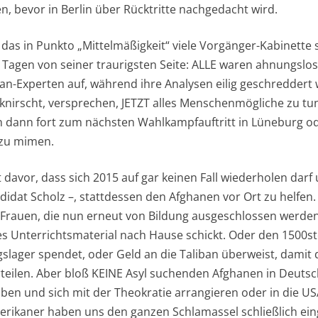
n, bevor in Berlin über Rücktritte nachgedacht wird.
 das in Punkto „Mittelmäßigkeit“ viele Vorgänger-Kabinette
sen Tagen von seiner traurigsten Seite: ALLE waren ahnungsl
tan-Experten auf, während ihre Analysen eilig geschreddert
rknirscht, versprechen, JETZT alles Menschenmögliche zu tu
 dann fort zum nächsten Wahlkampfauftritt in Lüneburg o
 zu mimen.
davor, dass sich 2015 auf gar keinen Fall wiederholen darf 
andidat Scholz –, stattdessen den Afghanen vor Ort zu helfen
Frauen, die nun erneut von Bildung ausgeschlossen werden
s Unterrichtsmaterial nach Hause schickt. Oder den 1500s
ngslager spendet, oder Geld an die Taliban überweist, damit
rteilen. Aber bloß KEINE Asyl suchenden Afghanen in Deutsch
ben und sich mit der Theokratie arrangieren oder in die U
erikaner haben uns den ganzen Schlamassel schließlich ein