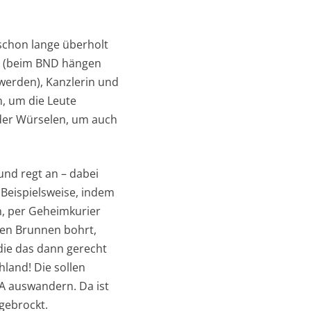
 schon lange überholt
os (beim BND hängen
 werden), Kanzlerin und
n, um die Leute
der Würselen, um auch
und regt an – dabei
. Beispielsweise, indem
, per Geheimkurier
ten Brunnen bohrt,
 die das dann gerecht
land! Die sollen
SA auswandern. Da ist
gebrockt.