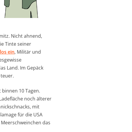
itz. Nicht ahnend,
ie Tinte seiner
os ein
, Militär und
gesgewisse
 das Land. Im Gepäck
 teuer.
rt binnen 10 Tagen.
Ladefläche noch älterer
nickschnacks, mit
lamage für die USA
in Meerschweinchen das