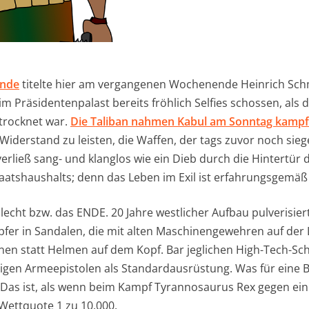
Ende
titelte hier am vergangenen Wochenende Heinrich Schm
im Präsidentenpalast bereits fröhlich Selfies schossen, als d
trocknet war.
Die Taliban nahmen Kabul am Sonntag kampfl
 Widerstand zu leisten, die Waffen, der tags zuvor noch sie
erließ sang- und klanglos wie ein Dieb durch die Hintertür
aatshaushalts; denn das Leben im Exil ist erfahrungsgemäß
hlecht bzw. das ENDE. 20 Jahre westlicher Aufbau pulverisie
pfer in Sandalen, die mit alten Maschinengewehren auf der 
en statt Helmen auf dem Kopf. Bar jeglichen High-Tech-Sch
gen Armeepistolen als Standardausrüstung. Was für eine B
 Das ist, als wenn beim Kampf Tyrannosaurus Rex gegen e
Wettquote 1 zu 10.000.