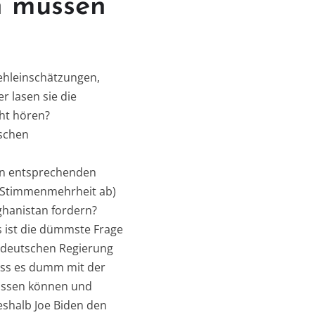
en müssen
ehleinschätzungen,
r lasen sie die
cht hören?
schen
en entsprechenden
r Stimmenmehrheit ab)
ghanistan fordern?
as ist die dümmste Frage
er deutschen Regierung
dass es dumm mit der
wissen können und
eshalb Joe Biden den