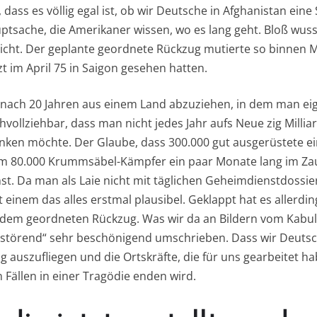
dass es völlig egal ist, ob wir Deutsche in Afghanistan eine 
uptsache, die Amerikaner wissen, wo es lang geht. Bloß wus
icht. Der geplante geordnete Rückzug mutierte so binnen M
tzt im April 75 in Saigon gesehen hatten.
m, nach 20 Jahren aus einem Land abzuziehen, in dem man eig
achvollziehbar, dass man nicht jedes Jahr aufs Neue zig Milli
nken möchte. Der Glaube, dass 300.000 gut ausgerüstete e
 80.000 Krummsäbel-Kämpfer ein paar Monate lang im Zaum 
nst. Da man als Laie nicht mit täglichen Geheimdienstdossie
t einem das alles erstmal plausibel. Geklappt hat es allerd
 dem geordneten Rückzug. Was wir da an Bildern vom Kabul
störend“ sehr beschönigend umschrieben. Dass wir Deutsch
ig auszufliegen und die Ortskräfte, die für uns gearbeitet ha
n Fällen in einer Tragödie enden wird.