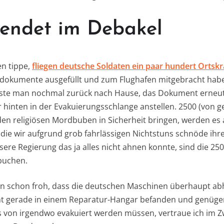
 endet im Debakel
en tippe,
fliegen deutsche Soldaten ein paar hundert Ortskr
sedokumente ausgefüllt und zum Flughafen mitgebracht hab
sste man nochmal zurück nach Hause, das Dokument erneu
 hinten in der Evakuierungsschlange anstellen. 2500 (von g
den religiösen Mordbuben in Sicherheit bringen, werden es
, die wir aufgrund grob fahrlässigen Nichtstuns schnöde ihr
ere Regierung das ja alles nicht ahnen konnte, sind die 25
 buchen.
bin schon froh, dass die deutschen Maschinen überhaupt a
t gerade in einem Reparatur-Hangar befanden und genüge
ls von irgendwo evakuiert werden müssen, vertraue ich im Zwe