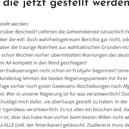
 die jetzt gestellt werd
tellt werden:
rüber Bescheid? Lieferten die Geheimdienste tatsächlich F
iker die evtl. doch wahrheitsgetreuen Berichte gar nicht, ode
 aber die traurige Wahrheit aus wahltaktischen Gründen ni
e schon Wochen vorher übermittelten Warnungen des deut
om AA komplett in den Wind geschlagen?
en Evakuierungen nicht schon im Frühjahr begonnen? (ein
Bundestag lehnten die beiden Regierungsparteien mit ihre
 Tage vorher noch guten Gewissens Abschiebungen nach Af
east: Wer in unserer Regierung ist für was verantwortlich? D
chuldige mich dafür, sie überhaupt gestellt zu haben. In d
r irgendwas verantwortlich. Es tut allen ein bisschen leid, 
n ist; aber das habe man vorher beim besten Willen nicht 
a ALLE (inkl. der Amerikaner) getäuscht. Zuallererst muss d