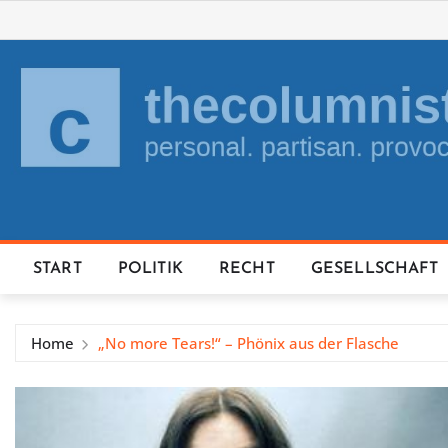
Skip
to
content
START
POLITIK
RECHT
GESELLSCHAFT
Home
„No more Tears!“ – Phönix aus der Flasche