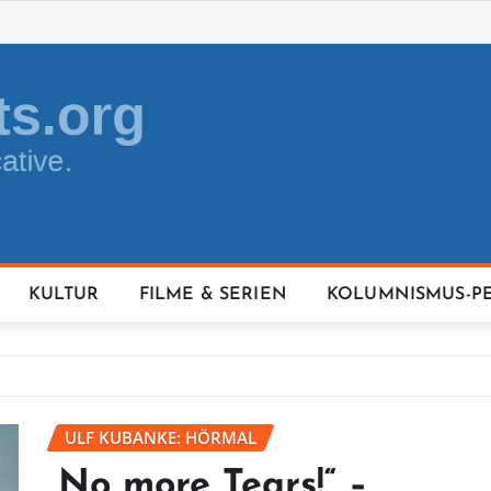
KULTUR
FILME & SERIEN
KOLUMNISMUS-P
ULF KUBANKE: HÖRMAL
„No more Tears!“ –