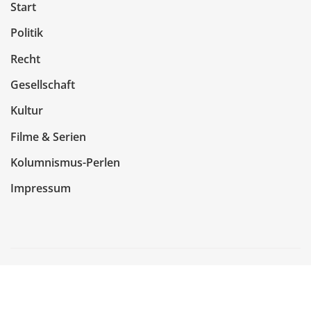
Start
Politik
Recht
Gesellschaft
Kultur
Filme & Serien
Kolumnismus-Perlen
Impressum
Copyright © 2026 | Präsentiert von
WordPress
|
NewsCorn
von
ThemeArile