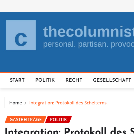
Skip
to
content
START
POLITIK
RECHT
GESELLSCHAFT
Home
Integration: Protokoll des Scheiterns.
GASTBEITRÄGE
POLITIK
Integration: Protokoll des 