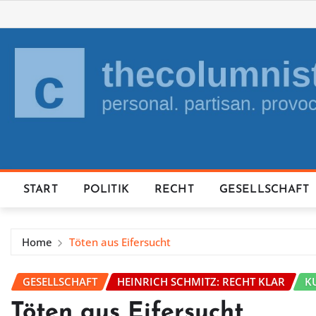
Skip
to
content
START
POLITIK
RECHT
GESELLSCHAFT
Home
Töten aus Eifersucht
GESELLSCHAFT
HEINRICH SCHMITZ: RECHT KLAR
K
Töten aus Eifersucht