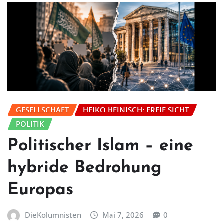
GESELLSCHAFT
HEIKO HEINISCH: FREIE SICHT
POLITIK
Politischer Islam – eine
hybride Bedrohung
Europas
DieKolumnisten
Mai 7, 2026
0