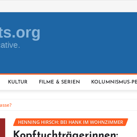
KULTUR
FILME & SERIEN
KOLUMNISMUS-P
lasse?
HENNING HIRSCH: BEI HANK IM WOHNZIMMER
Kopftuchträgerinnen: