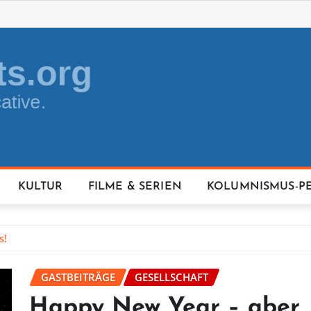
KULTUR
FILME & SERIEN
KOLUMNISMUS-P
s!
GASTBEITRÄGE
GESELLSCHAFT
Happy New Year – aber