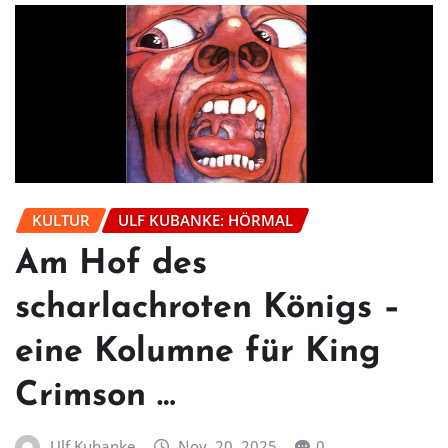
KULTUR
ULF KUBANKE: HÖRMAL
Am Hof des
scharlachroten Königs –
eine Kolumne für King
Crimson …
Ulf Kubanke
Nov. 20, 2025
0