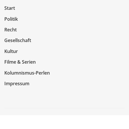
Start
Politik
Recht
Gesellschaft
Kultur
Filme & Serien
Kolumnismus-Perlen
Impressum
Copyright © 2026 | Präsentiert von
WordPress
|
NewsCorn
von
ThemeArile