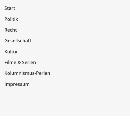
Start
Politik
Recht
Gesellschaft
Kultur
Filme & Serien
Kolumnismus-Perlen
Impressum
Copyright © 2026 | Präsentiert von
WordPress
|
NewsCorn
von
ThemeArile