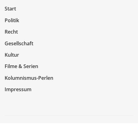
Start
Politik
Recht
Gesellschaft
Kultur
Filme & Serien
Kolumnismus-Perlen
Impressum
Copyright © 2026 | Präsentiert von
WordPress
|
NewsCorn
von
ThemeArile