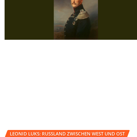
LEONID LUKS: RUSSLAND ZWISCHEN WEST UND OST