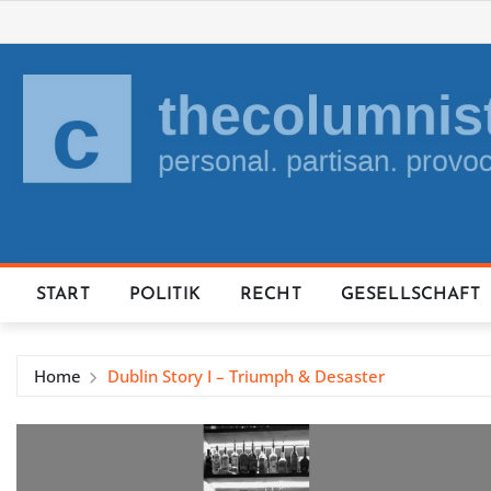
Skip
to
content
START
POLITIK
RECHT
GESELLSCHAFT
Home
Dublin Story I – Triumph & Desaster