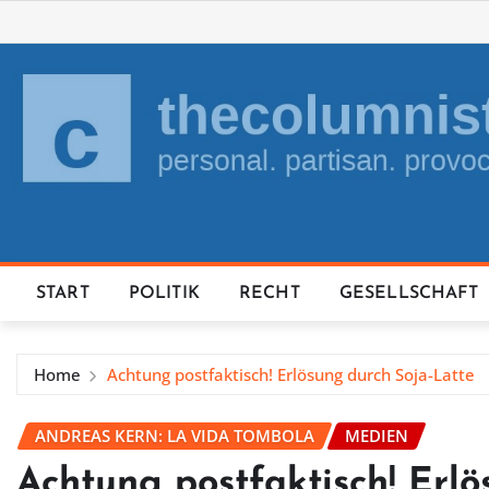
Skip
to
content
START
POLITIK
RECHT
GESELLSCHAFT
Home
Achtung postfaktisch! Erlösung durch Soja-Latte
ANDREAS KERN: LA VIDA TOMBOLA
MEDIEN
Achtung postfaktisch! Erlö