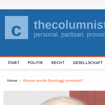
Skip
to
content
START
POLITIK
RECHT
GESELLSCHAFT
Home
Warum wurde Khashoggi ermordet?