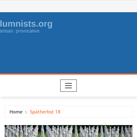
Skip
to
content
Home
Spätherbst 18