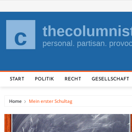
Skip
to
content
START
POLITIK
RECHT
GESELLSCHAFT
Home
Mein erster Schultag