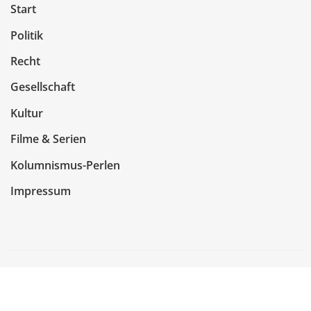
Start
Politik
Recht
Gesellschaft
Kultur
Filme & Serien
Kolumnismus-Perlen
Impressum
Copyright © 2026 | Präsentiert von
WordPress
|
NewsCorn
von
ThemeArile