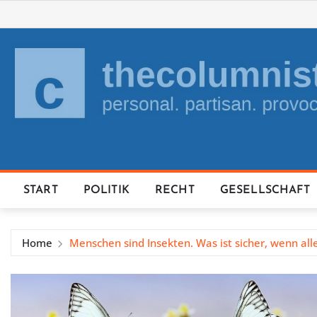
Skip
to
content
START
POLITIK
RECHT
GESELLSCHAFT
Home
Menschen sind Insekten. Was ist sicher, wenn alle