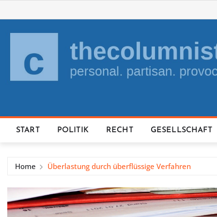
Skip
to
content
START
POLITIK
RECHT
GESELLSCHAFT
Home
Überlastung durch überflüssige Verfahren