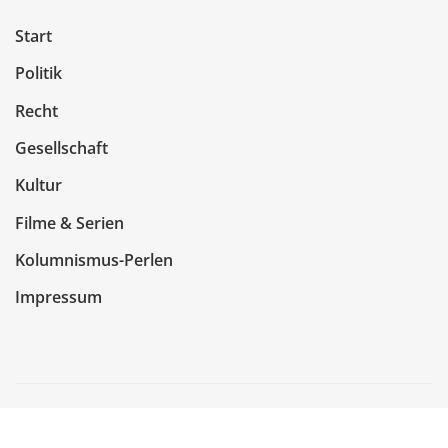
Start
Politik
Recht
Gesellschaft
Kultur
Filme & Serien
Kolumnismus-Perlen
Impressum
Copyright © 2026 | Präsentiert von
WordPress
|
NewsCorn
von
ThemeArile