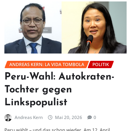
ANDREAS KERN: LA VIDA TOMBOLA
POLITIK
Peru-Wahl: Autokraten-
Tochter gegen
Linkspopulist
Andreas Kern
Mai 20, 2026
0
Peru wählt – und das schon wieder. Am 12. April