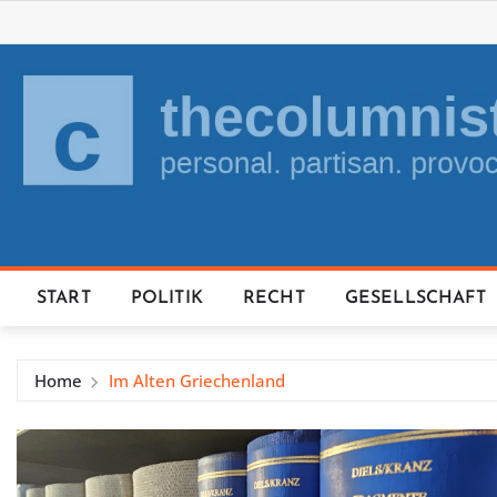
Skip
to
content
START
POLITIK
RECHT
GESELLSCHAFT
Home
Im Alten Griechenland