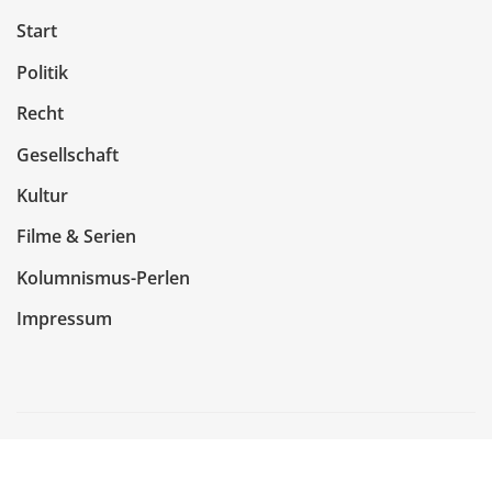
Start
Politik
Recht
Gesellschaft
Kultur
Filme & Serien
Kolumnismus-Perlen
Impressum
Copyright © 2026 | Präsentiert von
WordPress
|
NewsCorn
von
ThemeArile