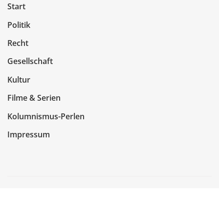
Start
Politik
Recht
Gesellschaft
Kultur
Filme & Serien
Kolumnismus-Perlen
Impressum
Copyright © 2026 | Präsentiert von
WordPress
|
NewsCorn
von
ThemeArile