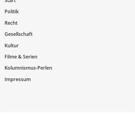
Start
Politik
Recht
Gesellschaft
Kultur
Filme & Serien
Kolumnismus-Perlen
Impressum
Copyright © 2026 | Präsentiert von
WordPress
|
NewsCorn
von
ThemeArile