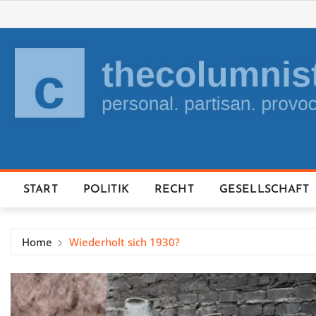
Skip
to
content
START
POLITIK
RECHT
GESELLSCHAFT
Home
Wiederholt sich 1930?